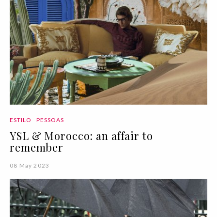
ESTILO
PESSOAS
YSL & Morocco: an affair to
remember
08 May 2023