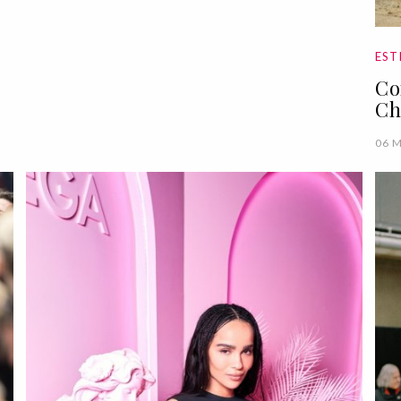
EST
Co
Ch
06 