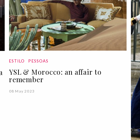
ESTILO
PESSOAS
YSL & Morocco: an affair to
a
remember
08 May 2023