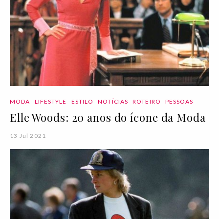
MODA
LIFESTYLE
ESTILO
NOTÍCIAS
ROTEIRO
PESSOAS
Elle Woods: 20 anos do ícone da Moda
13 Jul 2021