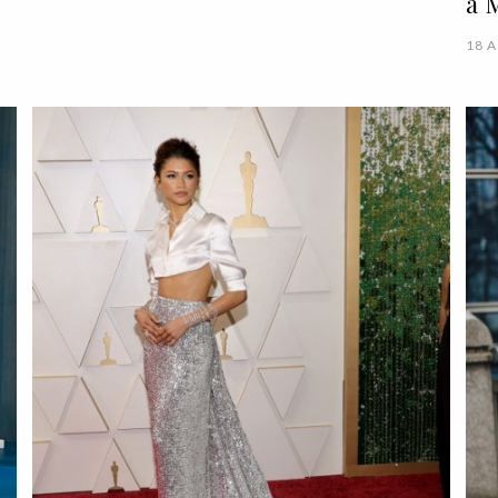
a 
18 A