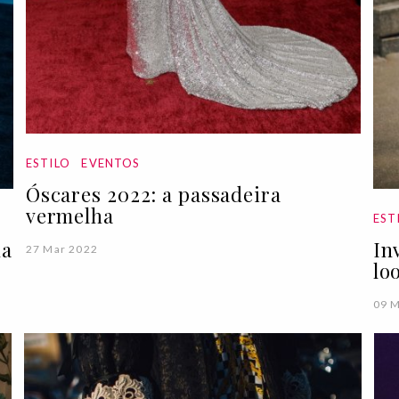
ESTILO
EVENTOS
Óscares 2022: a passadeira
vermelha
EST
da
In
27 Mar 2022
lo
09 