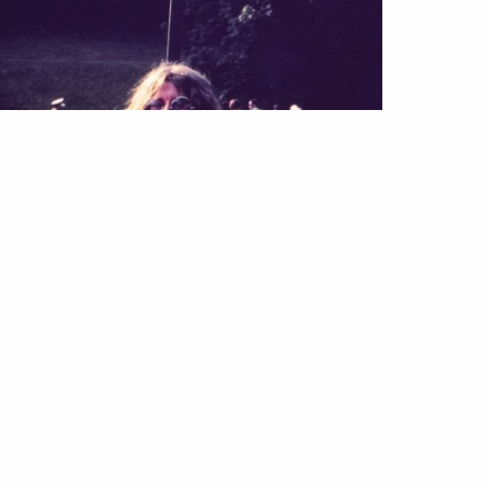
ILO
PESSOAS
nis Joplin: a vida de uma lenda do
ck
Jan 2022