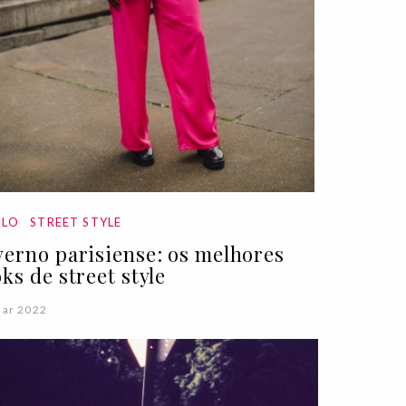
ILO
STREET STYLE
verno parisiense: os melhores
oks de street style
Mar 2022