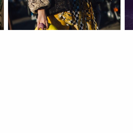
s
EST
Ja
ro
19 