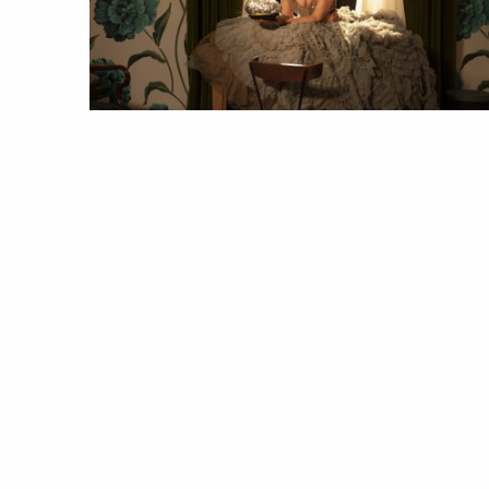
ESTILO
PESSOAS
And Just like That… estes foram o
melhores momentos de Moda de
Carrie Bradshaw
07 Feb 2022