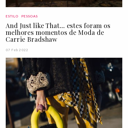
ESTILO
PESSOAS
And Just like That… estes foram os
melhores momentos de Moda de
Carrie Bradshaw
07 Feb 2022