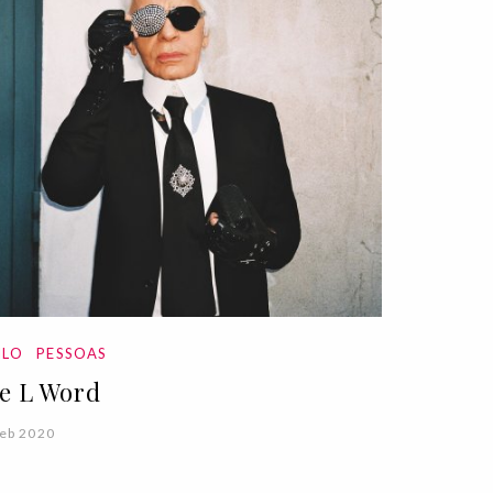
ILO
PESSOAS
e L Word
eb 2020