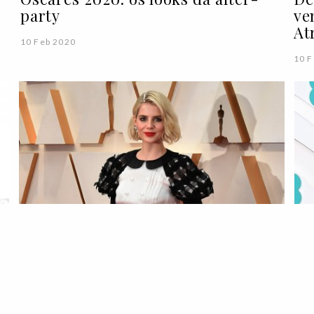
party
ve
At
10 Feb 2020
10 F