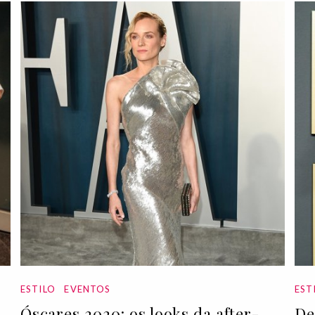
ESTILO
EVENTOS
EST
Óscares 2020: os looks da after-
De