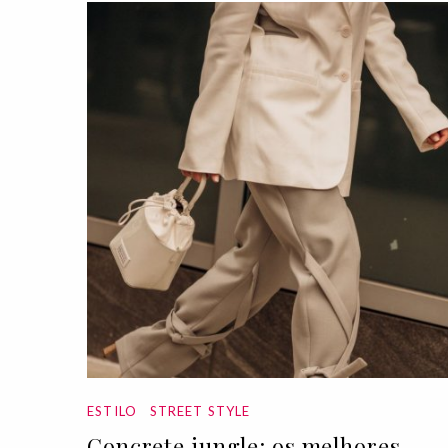
ESTILO
STREET STYLE
Concrete jungle: os melhores