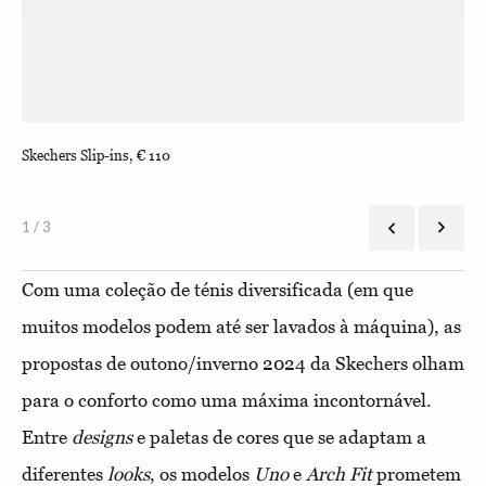
Skechers Slip-ins, € 110
Ske
1 / 3
Com uma coleção de ténis diversificada (em que
muitos modelos podem até ser lavados à máquina), as
propostas de outono/inverno 2024 da Skechers olham
para o conforto como uma máxima incontornável.
Entre
designs
e paletas de cores que se adaptam a
diferentes
looks
, os modelos
Uno
e
Arch Fit
prometem