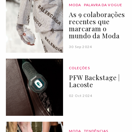
MODA
PALAVRA DA VOGUE
As 9 colaborações
recentes que
marcaram o
mundo da Moda
30 Sep 2024
COLEÇÕES
PFW Backstage |
Lacoste
02 Oct 2024
MODA
TENDÊNCIAS