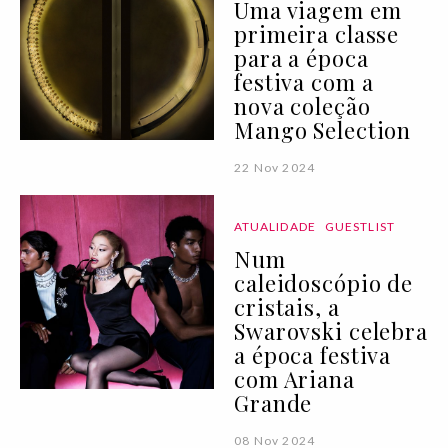
Uma viagem em
primeira classe
para a época
festiva com a
nova coleção
Mango Selection
22 Nov 2024
ATUALIDADE
GUESTLIST
Num
caleidoscópio de
cristais, a
Swarovski celebra
a época festiva
com Ariana
Grande
08 Nov 2024