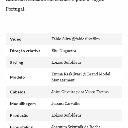
Portugal.
Vídeo
Fábio Silva @fabiosilvafilm
Direção criativa
Élio Nogueira
Styling
Loizos Sofokleus
Emma Keskiivari @ Brand Model
Modelo
Management
Cabelos
Joice Oliveira para Vasco Freitas
Maquilhagem
Jessica Carvalho
Produção
Loizos Sofokleus
Prop styling
Joaquim Szkutnik da Rocha