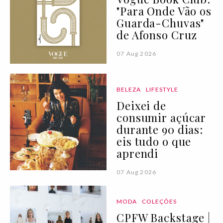
"Para Onde Vão os
Guarda-Chuvas"
de Afonso Cruz
07 Aug 2026
BELEZA
LIFESTYLE
Deixei de
consumir açúcar
durante 90 dias:
eis tudo o que
aprendi
07 Aug 2026
MODA
COLEÇÕES
CPFW Backstage |