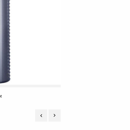
t
Depot Nº 104 Silver Shampoo, € 14 em l