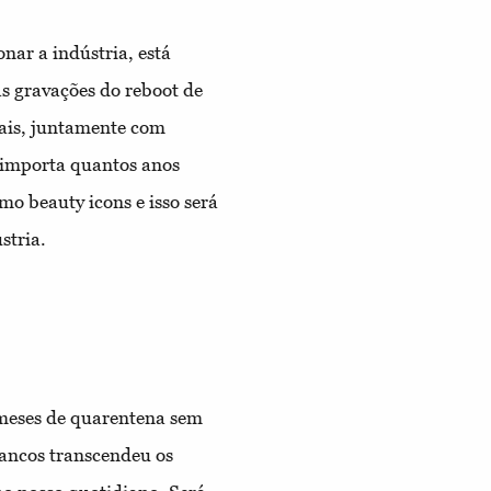
onar a indústria, está
as gravações do reboot de
rais, juntamente com
 importa quantos anos
mo beauty icons e isso será
ústria.
e meses de quarentena sem
rancos transcendeu os