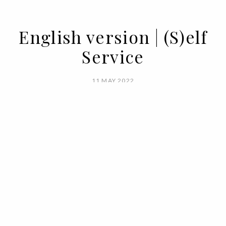
English version | (S)elf
Service
11 MAY 2022
BY VOGUE PORTUGAL
If elves lived among us and had an
Instagram profile, it would go something
like this. And it would be a good source of