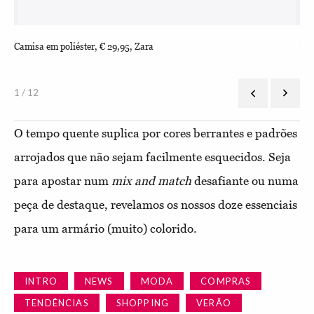
Camisa em poliéster, € 29,95, Zara
Ves
a-p
1 / 12
O tempo quente suplica por cores berrantes e padrões
arrojados que não sejam facilmente esquecidos. Seja
para apostar num
mix and match
desafiante ou numa
peça de destaque, revelamos os nossos doze essenciais
para um armário (muito) colorido.
INTRO
NEWS
MODA
COMPRAS
TENDÊNCIAS
SHOPPING
VERÃO