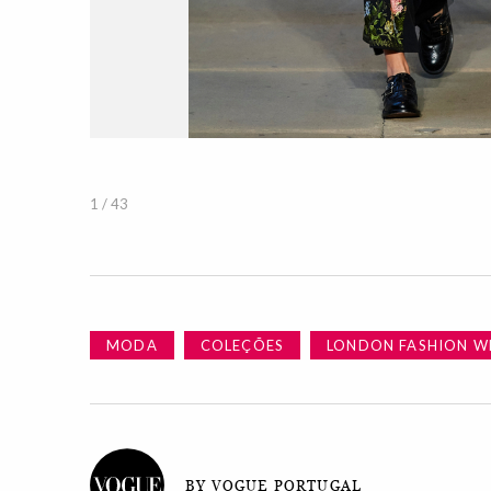
1 / 43
MODA
COLEÇÕES
LONDON FASHION W
BY VOGUE PORTUGAL