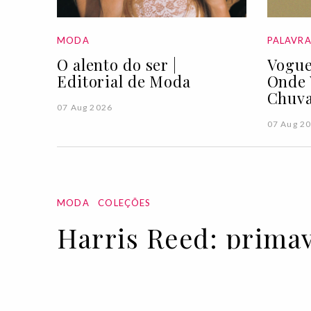
MODA
PALAVR
O alento do ser |
Vogue
Editorial de Moda
Onde 
Chuva
07 Aug 2026
07 Aug 2
MODA
COLEÇÕES
Harris Reed: prima
19 SEP 2022
BY VOGUE PORTUGAL