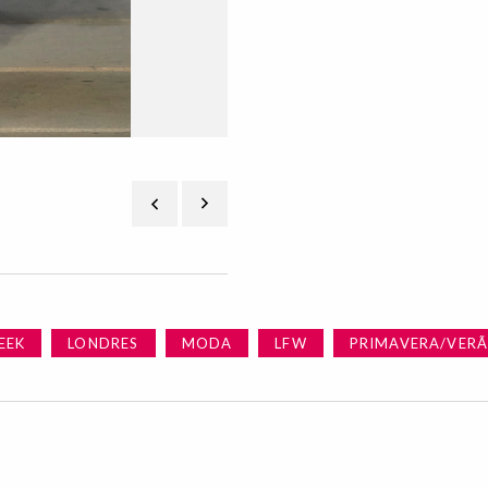
EEK
LONDRES
MODA
LFW
PRIMAVERA/VERÃ