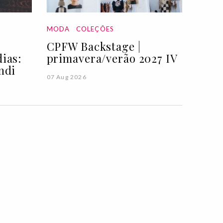
MODA
COLEÇÕES
CPFW Backstage |
ias:
primavera/verão 2027 IV
ndi
07 Aug 2026