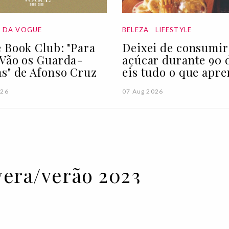
A DA VOGUE
BELEZA
LIFESTYLE
 Book Club: "Para
Deixei de consumir
Vão os Guarda-
açúcar durante 90 d
s" de Afonso Cruz
eis tudo o que apre
026
07 Aug 2026
vera/verão 2023