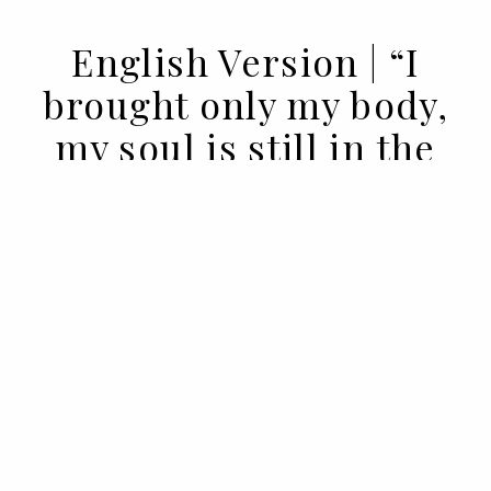
English Version | “I
brought only my body,
my soul is still in the
Ukraine”
14 APR 2022
BY VOGUE PORTUGAL
The only thing they took with themselves