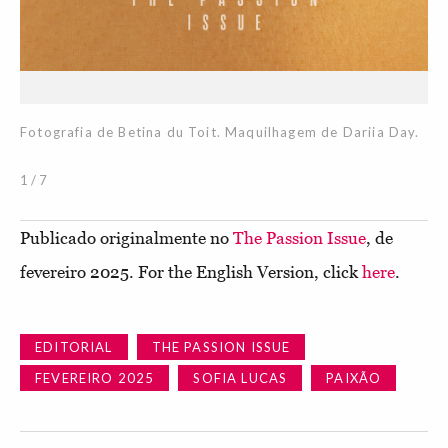
Fotografia de Betina du Toit. Maquilhagem de Dariia Day.
Ka
Fo
1 / 7
Publicado originalmente no
The Passion Issue
, de
fevereiro 2025. For the English Version, click
here
.
EDITORIAL
THE PASSION ISSUE
FEVEREIRO 2025
SOFIA LUCAS
PAIXÃO