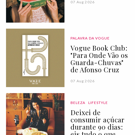
07 Aug 2026
PALAVRA DA VOGUE
Vogue Book Club:
"Para Onde Vão os
Guarda-Chuvas"
de Afonso Cruz
07 Aug 2026
BELEZA
LIFESTYLE
Deixei de
consumir açúcar
durante 90 dias:
eis tudo o que