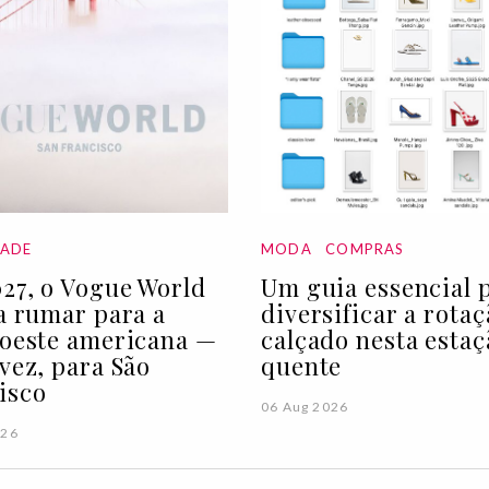
DADE
MODA
COMPRAS
27, o Vogue World
Um guia essencial 
 a rumar para a
diversificar a rota
 oeste americana —
calçado nesta estaç
 vez, para São
quente
isco
06 Aug 2026
026