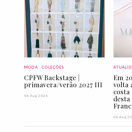
MODA
COLEÇÕES
ATUALI
CPFW Backstage |
Em 20
primavera/verão 2027 III
volta
costa
06 Aug 2026
desta
Franc
06 Aug 2