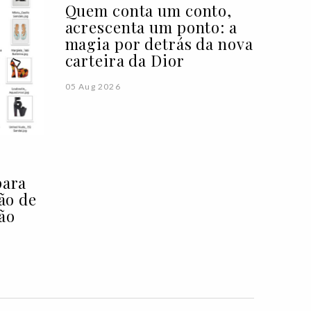
Quem conta um conto,
acrescenta um ponto: a
magia por detrás da nova
carteira da Dior
05 Aug 2026
para
ção de
ão