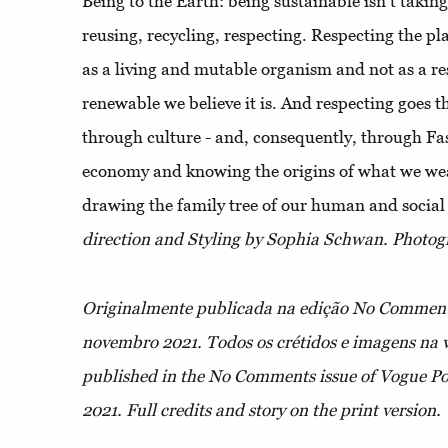
Being to the Earth: being sustainable isn’t takin
reusing, recycling, respecting. Respecting the p
as a living and mutable organism and not as a r
renewable we believe it is. And respecting goes t
through culture - and, consequently, through Fa
economy and knowing the origins of what we wea
drawing the family tree of our human and social 
direction and Styling by Sophia Schwan. Photo
Originalmente publicada na edição No Comment
novembro 2021. Todos os crétidos e imagens na 
published in the No Comments issue of Vogue P
2021. Full credits and story on the print version