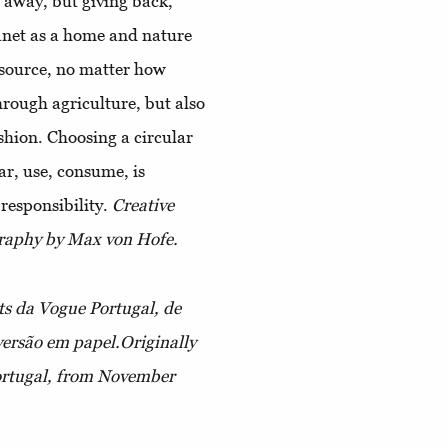
g away, but giving back,
lanet as a home and nature
esource, no matter how
hrough agriculture, but also
shion. Choosing a circular
r, use, consume, is
responsibility.
Creative
graphy by Max von Hofe.
s da Vogue Portugal, de
versão em papel.Originally
ortugal, from November
.