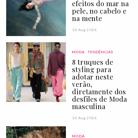
efeitos do mar na
pele, no cabelo e
na mente
10 Aug 2026
MODA
TENDÊNCIAS
8 truques de
styling para
adotar neste
verão,
diretamente dos
desfiles de Moda
masculina
10 Aug 2026
MODA