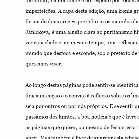
discordar, na liberdade e no respeito por todas a
imperfeições. A capa desta edição, uma ironia gr
forma de duas cruzes que cobrem os mamilos da
Janickova, é uma alusão clara ao puritanismo hi
ver cancelado e, ao mesmo tempo, uma reflexão 
mundo que desfoca e esconde, sob o pretexto de f
queremos viver.
Ao longo destas páginas pode sentir-se identifi
única intenção é o convite à reflexão sobre os li
seja por outros ou por nós próprios. E se sentir
passámos dos limites, a boa notícia é que é livre 
as páginas que quiser, ou mesmo de fechar esta r
abrir. Mas também é livre de guardar esta ediç