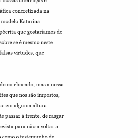
s nossas diferenças e
áfica concretizada na
 modelo Katarina
pócrita que gostaríamos de
sobre se é mesmo neste
alsas virtudes, que
cado ou chocado, mas a nossa
mites que nos são impostos,
 que em alguma altura
de passar à frente, de rasgar
evista para não a voltar a
ão como o testemunho de