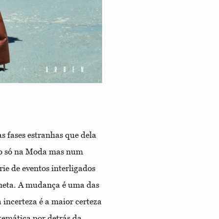
s fases estranhas que dela
não só na Moda mas num
e de eventos interligados
aneta. A mudança é uma das
a incerteza é a maior certeza
temática por detrás da