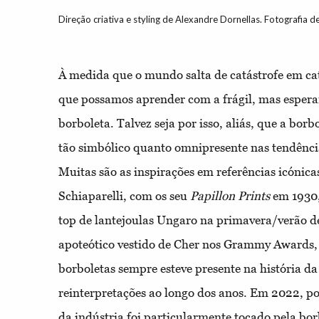
Direção criativa e styling de Alexandre Dornellas. Fotografia d
À medida que o mundo salta de catástrofe em catá
que possamos aprender com a frágil, mas esper
borboleta. Talvez seja por isso, aliás, que a bor
tão simbólico quanto omnipresente nas tendênci
Muitas são as inspirações em referências icónic
Schiaparelli, com os seu
Papillon Prints
em 1930,
top de lantejoulas Ungaro na primavera/verão d
apoteótico vestido de Cher nos Grammy Awards, 
borboletas sempre esteve presente na história da 
reinterpretações ao longo dos anos. Em 2022, p
da indústria foi particularmente tocado pela bo