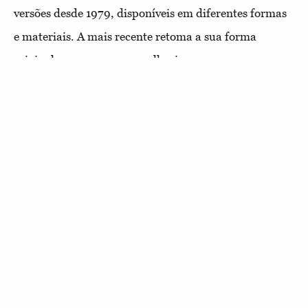
versões desde 1979, disponíveis em diferentes formas
e materiais. A mais recente retoma a sua forma
original, com pequenas melhorias, como uma
celebração do aniversário da
maison
. Um guardião do
legado da Piaget, o
Polo 79
é uma garantia de 150
anos de memórias por fazer.