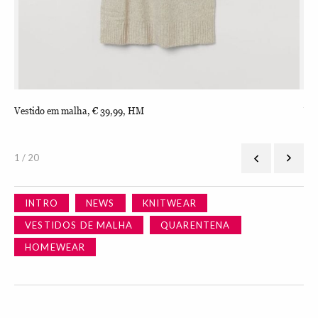
Vestido em malha, € 39,99, HM
Ves
1 / 20
INTRO
NEWS
KNITWEAR
VESTIDOS DE MALHA
QUARENTENA
HOMEWEAR