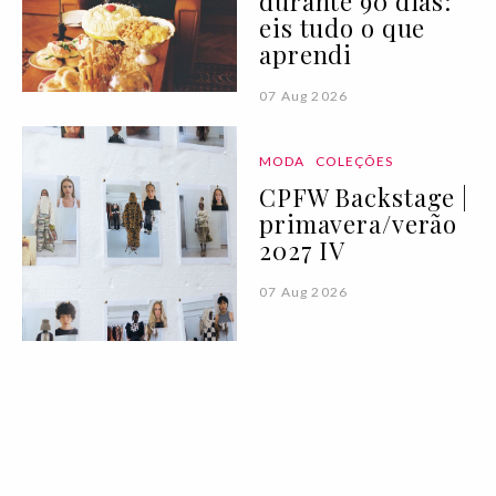
durante 90 dias:
eis tudo o que
aprendi
07 Aug 2026
MODA
COLEÇÕES
CPFW Backstage |
primavera/verão
2027 IV
07 Aug 2026