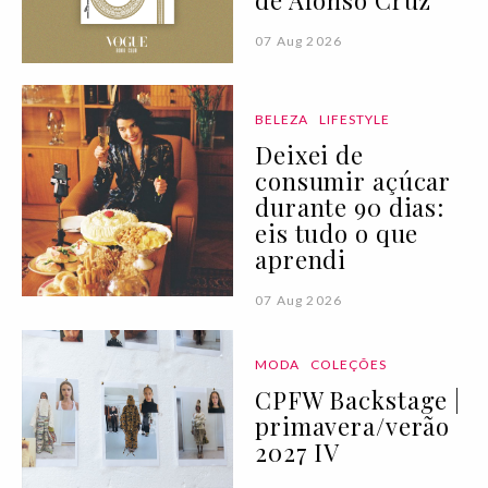
07 Aug 2026
BELEZA
LIFESTYLE
Deixei de
consumir açúcar
durante 90 dias:
eis tudo o que
aprendi
07 Aug 2026
MODA
COLEÇÕES
CPFW Backstage |
primavera/verão
2027 IV