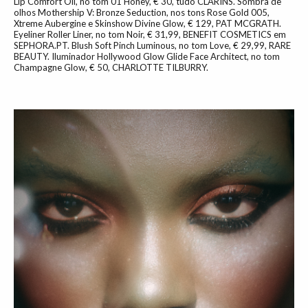
Lip Comfort Oil, no tom 01 Honey, € 30, tudo CLARINS. Sombra de
olhos Mothership V: Bronze Seduction, nos tons Rose Gold 005,
Xtreme Aubergine e Skinshow Divine Glow, € 129, PAT MCGRATH.
Eyeliner Roller Liner, no tom Noir, € 31,99, BENEFIT COSMETICS em
SEPHORA.PT. Blush Soft Pinch Luminous, no tom Love, € 29,99, RARE
BEAUTY. Iluminador Hollywood Glow Glide Face Architect, no tom
Champagne Glow, € 50, CHARLOTTE TILBURRY.