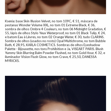
Ksenia: base Skin Illusion Velvet, no tom 109C, € 51, máscara de
pestanas Wonder Volume XXL, no tom 01 Extreme Black, € 36,
sombra de olhos Ombre 4 Couleurs, no tom 06 Midnight Gradation, €
55, lápis de olhos Stylo Yeux Waterproof, no tom 01 Black Tulip, € 24,
e batom Eau à Lèvres, no tom 02 Orange Water, € 30, tudo CLARINS.
Sombra de olhos (usados no rosto) Opal Multichrome, no tom Bubble
Bath, € 28,95, KARLA COSMETICS. Sombras de olhos Eyeshadow
Palette - Bijouxette, nos tons Prohibition e Ja, VISEART PARIS. Blush
Yummy Skin Blurring Balm Powder Flushed, no tom Gold Hour, € 32, e
iluminador Vision Flush Glow, no tom Crave, € 25,50, DANESSA
MYRICKS.