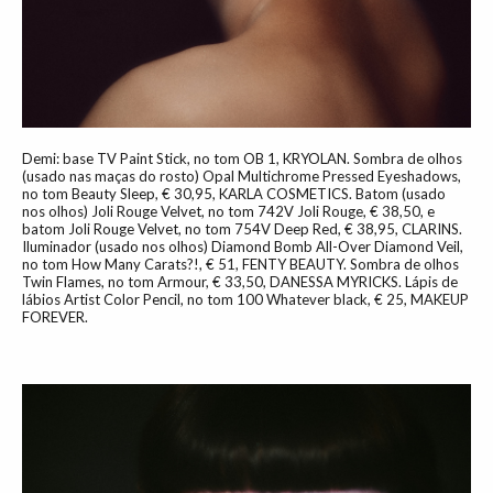
Demi: base TV Paint Stick, no tom OB 1, KRYOLAN. Sombra de olhos
(usado nas maças do rosto) Opal Multichrome Pressed Eyeshadows,
no tom Beauty Sleep, € 30,95, KARLA COSMETICS. Batom (usado
nos olhos) Joli Rouge Velvet, no tom 742V Joli Rouge, € 38,50, e
batom Joli Rouge Velvet, no tom 754V Deep Red, € 38,95, CLARINS.
Iluminador (usado nos olhos) Diamond Bomb All-Over Diamond Veil,
no tom How Many Carats?!, € 51, FENTY BEAUTY. Sombra de olhos
Twin Flames, no tom Armour, € 33,50, DANESSA MYRICKS. Lápis de
lábios Artist Color Pencil, no tom 100 Whatever black, € 25, MAKEUP
FOREVER.