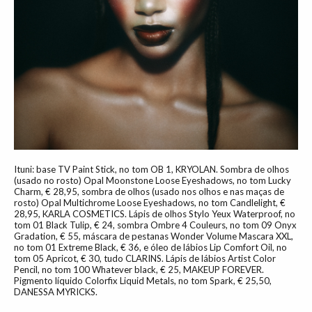
Ituni: base TV Paint Stick, no tom OB 1, KRYOLAN. Sombra de olhos
(usado no rosto) Opal Moonstone Loose Eyeshadows, no tom Lucky
Charm, € 28,95, sombra de olhos (usado nos olhos e nas maças de
rosto) Opal Multichrome Loose Eyeshadows, no tom Candlelight, €
28,95, KARLA COSMETICS. Lápis de olhos Stylo Yeux Waterproof, no
tom 01 Black Tulip, € 24, sombra Ombre 4 Couleurs, no tom 09 Onyx
Gradation, € 55, máscara de pestanas Wonder Volume Mascara XXL,
no tom 01 Extreme Black, € 36, e óleo de lábios Lip Comfort Oil, no
tom 05 Apricot, € 30, tudo CLARINS. Lápis de lábios Artist Color
Pencil, no tom 100 Whatever black, € 25, MAKEUP FOREVER.
Pigmento líquido Colorfix Liquid Metals, no tom Spark, € 25,50,
DANESSA MYRICKS.