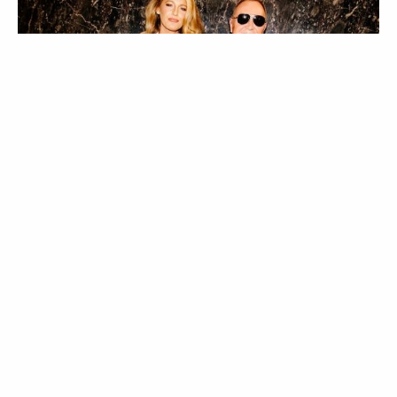
NOTÍCIAS
CURIOSIDADES
EVENTOS
A nova geração da Moda
de Nova Iorque: