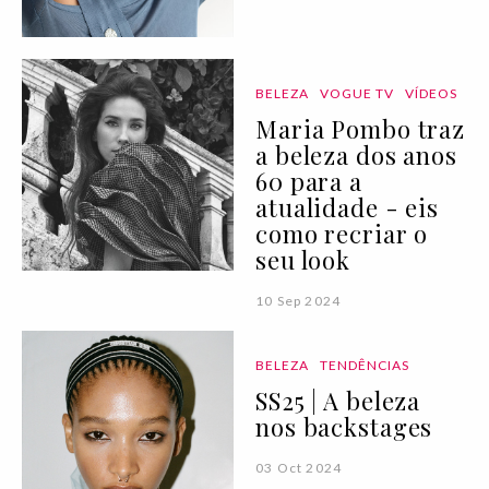
BELEZA
VOGUE TV
VÍDEOS
Maria Pombo traz
a beleza dos anos
60 para a
atualidade - eis
como recriar o
seu look
10 Sep 2024
BELEZA
TENDÊNCIAS
SS25 | A beleza
nos backstages
03 Oct 2024