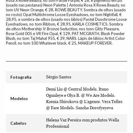
Rosa X Rowe Beauty, no tom Pastel Purple, € 28, e pigmento em pó
(usado nas pestanas) Neon Palette | Antonia Rosa X Rowe Beauty, no
tom UV Neon Orange, € 28, ROWE BEAUTY. Sombra de olhos (usado
no rosto) Opal Multichrome Loose Eyeshadows, no tom Nightfall, €
28,95, e sombra de olhos (usado nos lábios) Pastel Duochrome Loose
Eyeshadows, no tom Ribbon, € 28,95, KARLA COSMETICS. Sombra
de olhos Mothership V: Bronze Seduction, nos tons Gilty Pleasure,
Rose Gold 005 e VR Fire Opal, € 129, PAT MCGRATH. Blush Powder
Blush, no tom Taj Mahal 955, € 39, NARS. Lápis de lábios Artist Color
Pencil, no tom 100 Whatever black, € 25, MAKEUP FOREVER.
Fotografia
Sérgio Santos
Demi Liu @ Central Models. Ituno
Ogunleye e Olya B. @ We Are Models.
Modelos
Ksenia Shirokova @ L’agence. Vera Telles
@ Face Models. Sancha Dorofyeyeva
Helena Vaz Pereira com produtos Wella
Cabelos
Professional