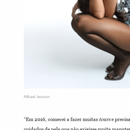
Mikael Jansson
“Em 2016, comecei a fazer muitas
tours
e precis
cuidados de pele que não exigisse muita manutenç