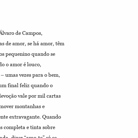
a Álvaro de Campos,
as de amor, se há amor, têm
rmos pequenino quando se
do o amor é louco,
a – umas vezes para o bem,
m final feliz quando o
evoção vale por mil cartas
a mover montanhas e
mente extravagante. Quando
 completa e tinta sobre
da, dizer “amo-te” só se