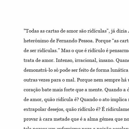
"Todas as cartas de amor são ridículas”, já dizi
heterónimo de Fernando Pessoa. Porque “as cart
de ser ridículas.” Mas o que é ridículo é pensa
trata de amor. Intenso, irracional, insano. Quan
demonstrá-lo só pode ser feito de forma lunátic
outras vezes para o mal. Porque nem sempre há u
coração bate mais forte que a mente. Quando a d
de amor, quão ridícula é? Quando o ato implic
extrapolar desejos, quão ridículo é? É ridicula
provar à cara metade que é a alma gémea que nos
tela parece um eufemismo para a paixão assolapa