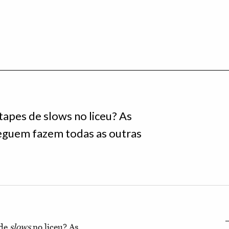
tapes de slows no liceu? As
eguem fazem todas as outras
de
slows
no liceu? As