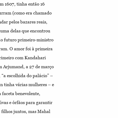
 1607, tinha então 16
Khurram (como era chamado
dar pelos bazares reais,
 numa delas que encontrou
o futuro primeiro-ministro
rram. O amor foi à primeira
primeiro com Kandahari
om Arjumand, a 27 de março
“a escolhida do palácio” –
n tinha várias mulheres – e
a faceta benevolente,
iúvas e órfãos para garantir
4 filhos juntos, mas Mahal