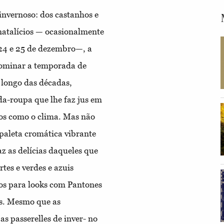
nvernoso: dos castanhos e
 natalícios — ocasionalmente
 24 e 25 de dezembro—, a
dominar a temporada de
 longo das décadas,
a-roupa que lhe faz jus em
nos como o clima. Mas não
 paleta cromática vibrante
az as delícias daqueles que
es e verdes e azuis
vos para looks com Pantones
s. Mesmo que as
as passerelles de inver- no