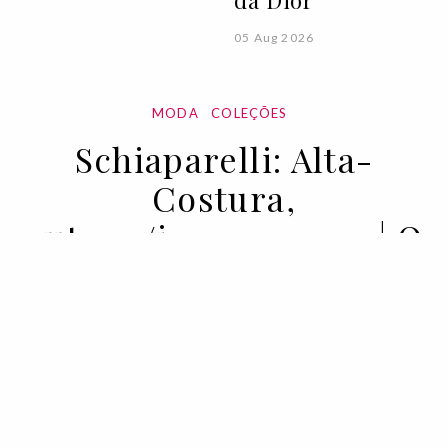
da Dior
05 Aug 2026
MODA
COLEÇÕES
Schiaparelli: Alta-
Costura,
outono/inverno 2021 | O
grandeur de Daniel
Roseberry está melhor
que nunca
07 JUL 2021
BY RUI MATOS