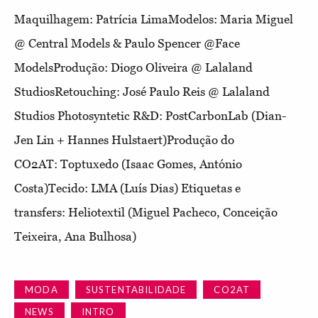
Maquilhagem:
Patrícia LimaModelos:
Maria Miguel
@ Central Models & Paulo Spencer @Face
ModelsProdução:
Diogo Oliveira @ Lalaland
StudiosRetouching:
José Paulo Reis @ Lalaland
Studios
Photosyntetic R&D:
PostCarbonLab (Dian-
Jen Lin + Hannes Hulstaert)Produção do
CO2AT:
Toptuxedo (Isaac Gomes, António
Costa)Tecido:
LMA (Luís Dias)
Etiquetas e
transfers:
Heliotextil (Miguel Pacheco, Conceição
Teixeira, Ana Bulhosa)
MODA
SUSTENTABILIDADE
CO2AT
NEWS
INTRO