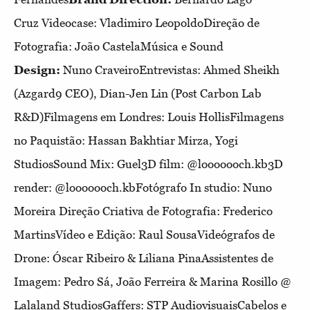
Cruz
Videocase:
Vladimiro LeopoldoDireção de
Fotografia:
João CastelaMúsica e Sound
Design:
Nuno CraveiroEntrevistas:
Ahmed Sheikh
(Azgard9 CEO), Dian-Jen Lin (Post Carbon Lab
R&D)Filmagens em Londres:
Louis HollisFilmagens
no Paquistão:
Hassan Bakhtiar Mirza, Yogi
StudiosSound Mix:
Guel3D film:
@looooooch.kb3D
render:
@looooooch.kbFotógrafo In studio:
Nuno
Moreira
Direção Criativa de Fotografia:
Frederico
MartinsVídeo e Edição:
Raul SousaVideógrafos de
Drone:
Óscar Ribeiro & Liliana PinaAssistentes de
Imagem:
Pedro Sá, João Ferreira & Marina Rosillo @
Lalaland StudiosGaffers:
STP AudiovisuaisCabelos e