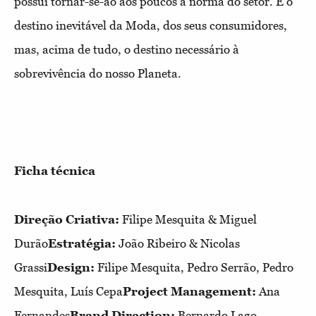
possui tornar-se-ão aos poucos a norma do setor. É o
destino inevitável da Moda, dos seus consumidores,
mas, acima de tudo, o destino necessário à
sobrevivência do nosso Planeta.
Ficha técnica
Direção Criativa:
Filipe Mesquita & Miguel
Durão
Estratégia:
João Ribeiro & Nicolas
Grassi
Design:
Filipe Mesquita, Pedro Serrão, Pedro
Mesquita, Luís Cepa
Project Management:
Ana
Fernandes
Brand Direction:
Bernardo Lago