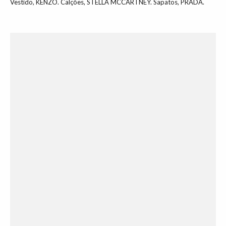
Vestido, KENZO. Calções, STELLA MCCARTNEY. Sapatos, PRADA.