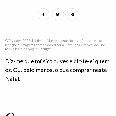
Gift guides 2023. Hakima e Mumin Jangani fotografadas por Jack
Bridgland. Imagem retirada do editorial Seventies Groove, do The
Music Issue da Vogue Portugal.
Diz-me que música ouves e dir-te-ei quem
és. Ou, pelo menos, o que comprar neste
Natal.