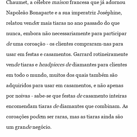
Chaumet, a célebre
maison
francesa que já adornou
Napoleão Bonaparte e a sua imperatriz Joséphine,
relatou ven
de
r mais tiaras no ano passado do que
nunca, embora não necessariamente para participar
de
uma coroação - os clientes compraram-nas para
usar em festas e casamentos. Garrard rotineiramente
ven
de
tiaras e
headpieces
de
diamantes para clientes
em todo o mundo, muitos dos quais também são
adquiridos para usar em casamentos, e não apenas
por noivas - sabe-se que festas
de
casamento inteiras
encomendam tiaras
de
diamantes que combinam. As
coroações po
de
m ser raras, mas as tiaras ainda são
um gran
de
negócio.