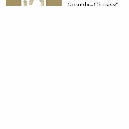
Guarda-Chuvas"
de Afonso Cruz
07 Aug 2026
BELEZA
LIFESTYLE
Deixei de
consumir açúcar
durante 90 dias:
eis tudo o que
aprendi
07 Aug 2026
MODA
COLEÇÕES
CPFW Backstage |
primavera/verão