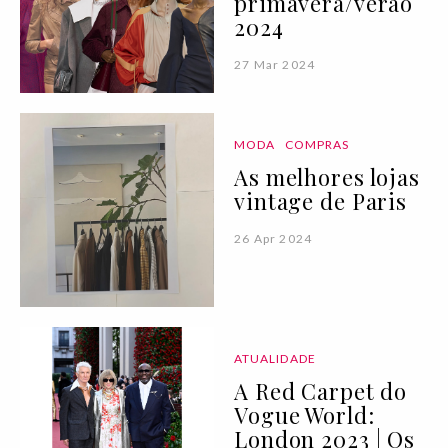
primavera/verão
2024
27 Mar 2024
MODA
COMPRAS
As melhores lojas
vintage de Paris
26 Apr 2024
ATUALIDADE
A Red Carpet do
Vogue World:
London 2023 | Os