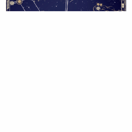
PALAVRA DA VOGUE
O que lhe reservam
os astros para a