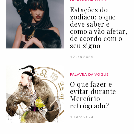
Estações do
zodíaco: o que
deve saber e
como a vão afetar,
de acordo com o
seu signo
19 Jan 2024
PALAVRA DA VOGUE
O que fazer e
evitar durante
Mercúrio
retrógrado?
10 Apr 2024