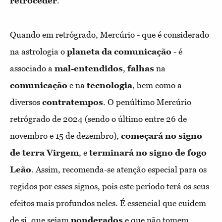
retroceder
.
Quando em retrógrado, Mercúrio - que é considerado
na astrologia o
planeta da comunicação
- é
associado a
mal-entendidos
,
falhas
na
comunicação
e na
tecnologia
, bem como a
diversos
contratempos
. O penúltimo Mercúrio
retrógrado de 2024 (sendo o último entre 26 de
novembro e 15 de dezembro),
começará no signo
de terra Virgem
, e
terminará no signo de fogo
Leão
. Assim, recomenda-se atenção especial para os
regidos por esses signos, pois este período terá os seus
efeitos mais profundos neles. É essencial que cuidem
de si, que sejam
ponderados
e que não tomem