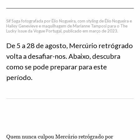
Sif Saga fotografada por Élio Nogueira, com styling de Élio Nogueira e
Hailey Genevieve e maquilhagem de Marianne Tamposi para o The
Lucky Issue da Vogue Portugal, publicado em março de 2023.
De 5 a 28 de agosto, Mercúrio retrógrado
volta a desafiar-nos. Abaixo, descubra
como se pode preparar para este
período.
Quem nunca culpou Mercúrio retrógrado por