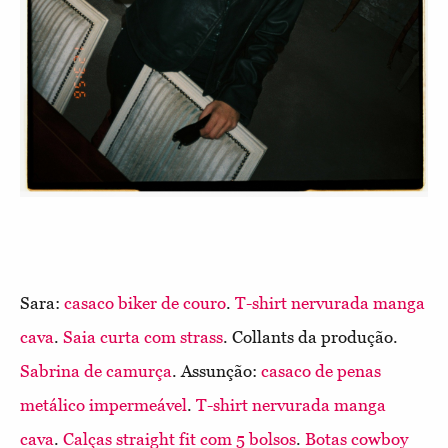
Sara:
casaco biker de couro
.
T-shirt nervurada manga
cava
.
Saia curta com strass
. Collants da produção.
Sabrina de camurça
. Assunção:
casaco de penas
metálico impermeável
.
T-shirt nervurada manga
cava
.
Calças straight fit com 5 bolsos
.
Botas cowboy