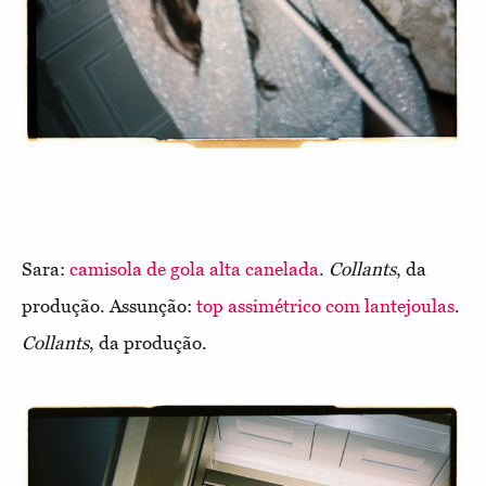
Sara:
camisola de gola alta canelada
.
Collants
, da
produção. Assunção:
top assimétrico com lantejoulas
.
Collants
, da produção.