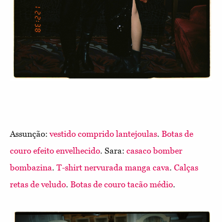
Assunção:
vestido comprido lantejoulas
.
Botas de
couro efeito envelhecido
. Sara:
casaco bomber
bombazina
.
T-shirt nervurada manga cava
.
Calças
retas de veludo
.
Botas de couro tacão médio
.