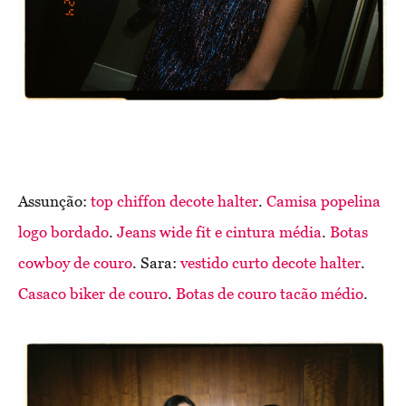
Assunção:
top chiffon decote halter
.
Camisa popelina
logo bordado
.
Jeans wide fit e cintura média
.
Botas
cowboy de couro
. Sara:
vestido curto decote halter
.
Casaco biker de couro
.
Botas de couro tacão médio
.