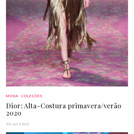
MODA
COLEÇÕES
Dior: Alta-Costura primavera/verão
2020
20 Jan 2020