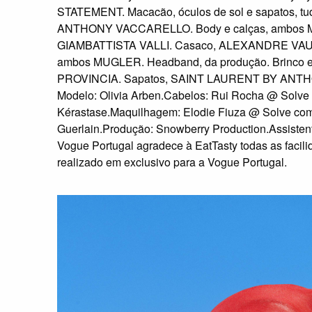
STATEMENT. Macacão, óculos de sol e sapatos,
ANTHONY VACCARELLO. Body e calças, ambos M
GIAMBATTISTA VALLI. Casaco, ALEXANDRE VAUTH
ambos MUGLER. Headband, da produção. Brinco em
PROVINCIA. Sapatos, SAINT LAURENT BY AN
Modelo: Olivia Arben.Cabelos: Rui Rocha @ Solve
Kérastase.Maquilhagem: Elodie Fiuza @ Solve com
Guerlain.Produção: Snowberry Production.Assistent
Vogue Portugal agradece à EatTasty todas as facili
realizado em exclusivo para a Vogue Portugal.