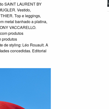
 tudo SAINT LAURENT BY
UGLER. Vestido,
IER. Top e leggings,
 metal banhado a platina,
THONY VACCARELLO.
 com produtos
 produtos
e de styling: Léo Rouault. A
dades concedidas. Editorial