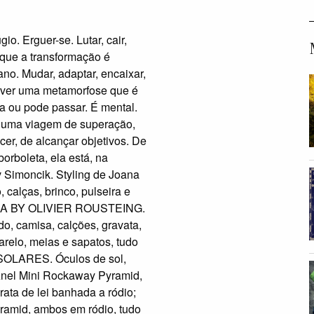
gio. Erguer-se. Lutar, cair,
 que a transformação é
ano. Mudar, adaptar, encaixar,
rever uma metamorfose que é
a ou pode passar. É mental.
 É uma viagem de superação,
ncer, de alcançar objetivos. De
borboleta, ela está, na
v Simoncik. Styling de Joana
alças, brinco, pulseira e
RA BY OLIVIER ROUSTEING.
, camisa, calções, gravata,
relo, meias e sapatos, tudo
OLARES. Óculos de sol,
 Mini Rockaway Pyramid,
ta de lei banhada a ródio;
amid, ambos em ródio, tudo