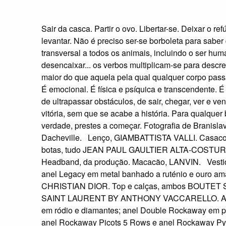
Sair da casca. Partir o ovo. Libertar-se. Deixar o refú
levantar. Não é preciso ser-se borboleta para saber
transversal a todos os animais, incluindo o ser hum
desencaixar... os verbos multiplicam-se para desc
maior do que aquela pela qual qualquer corpo pass
É emocional. É física e psíquica e transcendente.
de ultrapassar obstáculos, de sair, chegar, ver e ve
vitória, sem que se acabe a história. Para qualquer 
verdade, prestes a começar. Fotografia de Branisla
Dacheville. Lenço, GIAMBATTISTA VALLI. Casaco, c
botas, tudo JEAN PAUL GAULTIER ALTA-COSTU
Headband, da produção. Macacão, LANVIN. Vestido
anel Legacy em metal banhado a ruténio e ouro ama
CHRISTIAN DIOR. Top e calças, ambos BOUTET S
SAINT LAURENT BY ANTHONY VACCARELLO. Anel
em ródio e diamantes; anel Double Rockaway em pra
anel Rockaway Picots 5 Rows e anel Rockaway Pyr