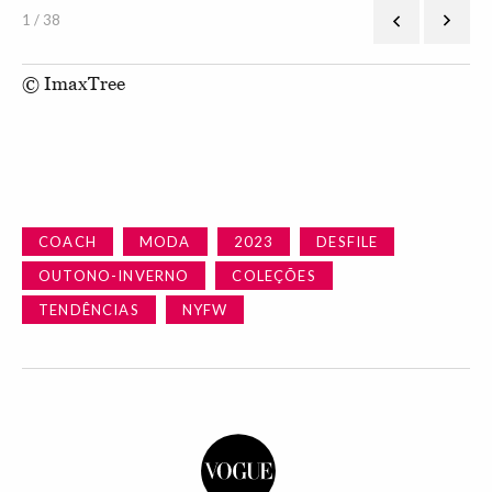
1 / 38
© ImaxTree
COACH
MODA
2023
DESFILE
OUTONO-INVERNO
COLEÇÕES
TENDÊNCIAS
NYFW