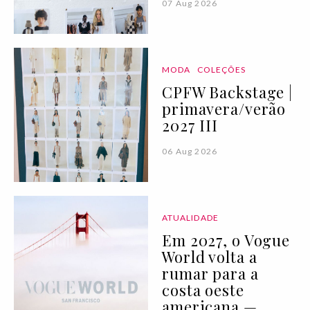
07 Aug 2026
MODA
COLEÇÕES
CPFW Backstage |
primavera/verão
2027 III
06 Aug 2026
ATUALIDADE
Em 2027, o Vogue
World volta a
rumar para a
costa oeste
americana —