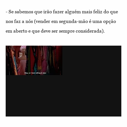
- Se sabemos que irão fazer alguém mais feliz do que
nos faz a nós (vender em segunda-mão é uma opção
em aberto e que deve ser sempre considerada).