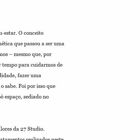
m-estar. O conceito
mética que passou a ser uma
emos – mesmo que, por
ar tempo para cuidarmos de
didade, fazer uma
 sabe. Foi por isso que
só espaço, sediado no
lores da 27 Studio.
ratamentos realizados neste