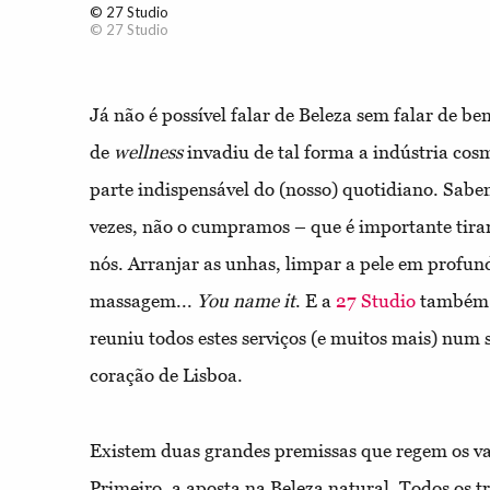
© 27 Studio
© 27 Studio
Já não é possível falar de Beleza sem falar de be
de
wellness
invadiu de tal forma a indústria cos
parte indispensável do (nosso) quotidiano. Sab
vezes, não o cumpramos – que é importante tir
nós. Arranjar as unhas, limpar a pele em profun
massagem...
You name it
. E a
27 Studio
também o
reuniu todos estes serviços (e muitos mais) num 
coração de Lisboa.
Existem duas grandes premissas que regem os va
Primeiro, a aposta na Beleza natural. Todos os t