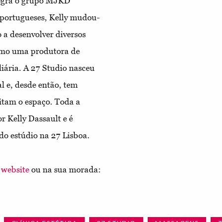
ntegra o grupo MJKD
s portugueses, Kelly mudou-
 a desenvolver diversos
como uma produtora de
iária. A 27 Studio nasceu
l e, desde então, tem
sitam o espaço. Toda a
 Kelly Dassault e é
do estúdio na 27 Lisboa.
u
website
ou na sua morada: