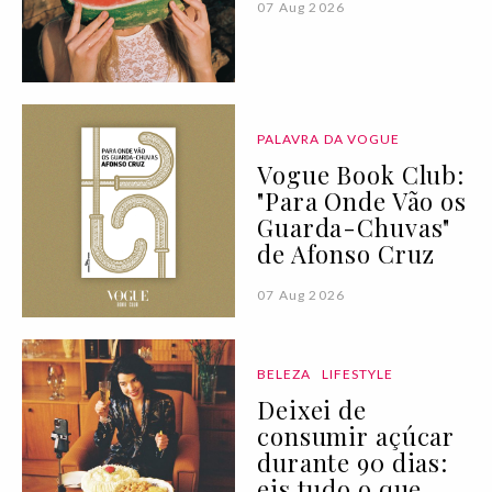
07 Aug 2026
PALAVRA DA VOGUE
Vogue Book Club:
"Para Onde Vão os
Guarda-Chuvas"
de Afonso Cruz
07 Aug 2026
BELEZA
LIFESTYLE
Deixei de
consumir açúcar
durante 90 dias:
eis tudo o que