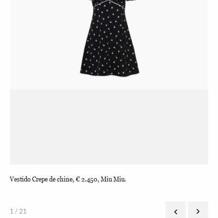
Vestido Crepe de chine, € 2.450, Miu Miu.
Car
1 / 21