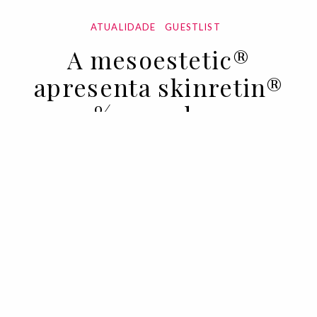
ATUALIDADE
GUESTLIST
A mesoestetic®
apresenta skinretin®
0,3%: o poderoso
tratamento anti idade
30 MAR 2023
BY VOGUE PORTUGAL EM COLABORAÇÃO COM
MESOESTETIC®