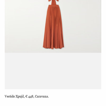
Vestido Xpujil, € 448, Caravana.
Car