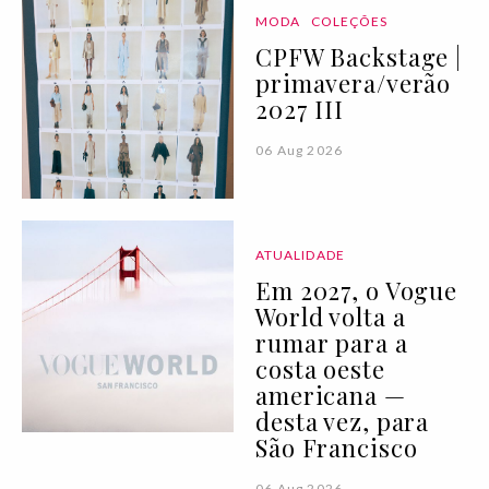
MODA
COLEÇÕES
CPFW Backstage |
primavera/verão
2027 III
06 Aug 2026
ATUALIDADE
Em 2027, o Vogue
World volta a
rumar para a
costa oeste
americana —
desta vez, para
São Francisco
06 Aug 2026