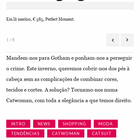
Em lã merino, € 585, Perfect Moment.
Em 
1 / 8
Mandem-nos para Gotham e ponham-nos a perseguir
o crime. Este inverno, queremos cobrir-nos dos pés à
cabeça sem as complicações de combinar cores,
tecidos e cortes. A solução? Tornamo-nos numa
Catwoman, com toda a elegância a que temos direito.
INTRO
NEWS
SHOPPING
MODA
TENDÊNCIAS
CATWOMAN
CATSUIT