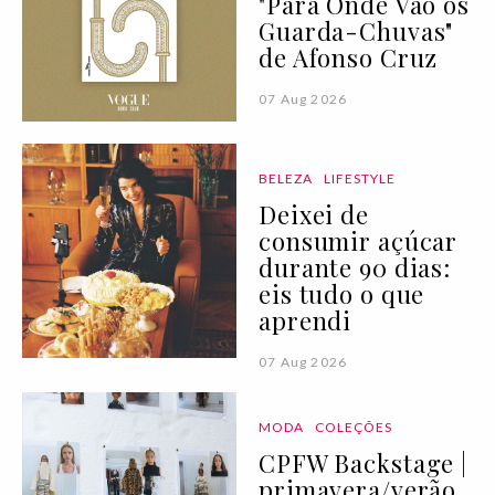
"Para Onde Vão os
Guarda-Chuvas"
de Afonso Cruz
07 Aug 2026
BELEZA
LIFESTYLE
Deixei de
consumir açúcar
durante 90 dias:
eis tudo o que
aprendi
07 Aug 2026
MODA
COLEÇÕES
CPFW Backstage |
primavera/verão