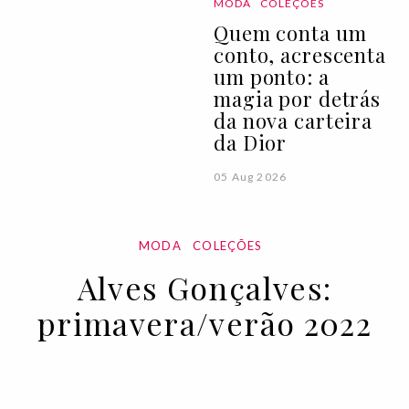
MODA
COLEÇÕES
Quem conta um
conto, acrescenta
um ponto: a
magia por detrás
da nova carteira
da Dior
05 Aug 2026
MODA
COLEÇÕES
Alves Gonçalves:
primavera/verão 2022
18 OCT 2021
BY MARIANA SILVA