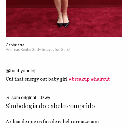
Gabbriette
Andreas Rentz/Getty Images for Gucci
@hairbyandiej_
Cut that energy out baby girl
#breakup
#haircut
♬ som original - .lzwy
Simbologia do cabelo comprido
A ideia de que os fios de cabelo armazenam