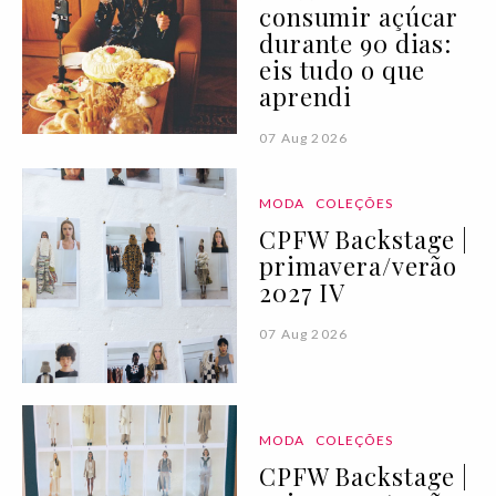
consumir açúcar
durante 90 dias:
eis tudo o que
aprendi
07 Aug 2026
MODA
COLEÇÕES
CPFW Backstage |
primavera/verão
2027 IV
07 Aug 2026
MODA
COLEÇÕES
CPFW Backstage |