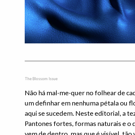
The Blossom Issue
Não há mal-me-quer no folhear de cad
um definhar em nenhuma pétala ou fl
aqui se sucedem. Neste editorial, a tez
Pantones fortes, formas naturais e o
vem de dentro, mas que é visível, tão 