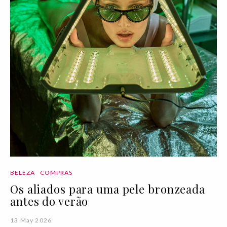
BELEZA
COMPRAS
Os aliados para uma pele bronzeada
antes do verão
13 May 2026