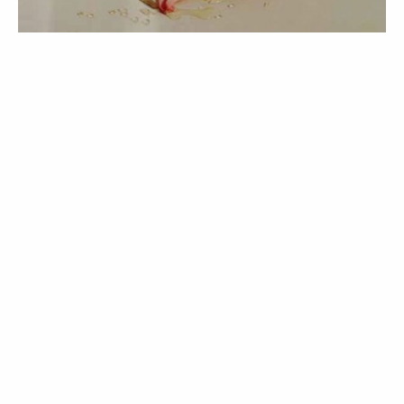
BELEZA
NOTÍCIAS
English version | Lado B: Last call
02 Apr 2020