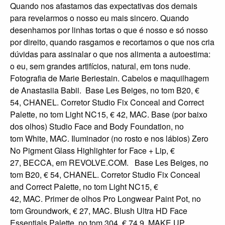
Quando nos afastamos das expectativas dos demais
para revelarmos o nosso eu mais sincero. Quando
desenhamos por linhas tortas o que é nosso e só nosso
por direito, quando rasgamos e recortamos o que nos cria
dúvidas para assinalar o que nos alimenta a autoestima:
o eu, sem grandes artifícios, natural, em tons nude.
Fotografia de Marie Beriestain. Cabelos e maquilhagem
de Anastasiia Babii. Base Les Beiges, no tom B20, €
54, CHANEL. Corretor Studio Fix Conceal and Correct
Palette, no tom Light NC15, € 42, MAC. Base (por baixo
dos olhos) Studio Face and Body Foundation, no
tom White, MAC. Iluminador (no rosto e nos lábios) Zero
No Pigment Glass Highlighter for Face + Lip, €
27, BECCA, em REVOLVE.COM. Base Les Beiges, no
tom B20, € 54, CHANEL. Corretor Studio Fix Conceal
and Correct Palette, no tom Light NC15, €
42, MAC. Primer de olhos Pro Longwear Paint Pot, no
tom Groundwork, € 27, MAC. Blush Ultra HD Face
Essentials Palette, no tom 304, € 74,9, MAKE UP