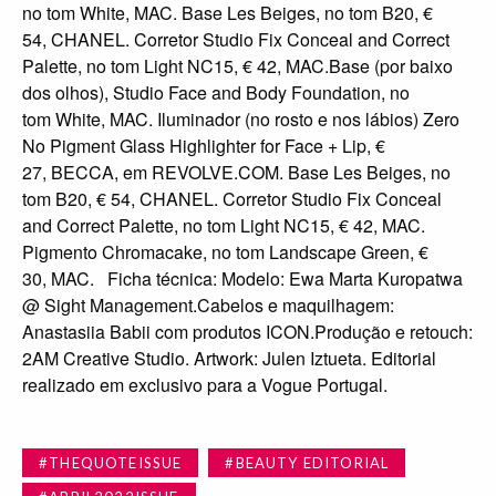
no tom White, MAC. Base Les Beiges, no tom B20, €
54, CHANEL. Corretor Studio Fix Conceal and Correct
Palette, no tom Light NC15, € 42, MAC.Base (por baixo
dos olhos), Studio Face and Body Foundation, no
tom White, MAC. Iluminador (no rosto e nos lábios) Zero
No Pigment Glass Highlighter for Face + Lip, €
27, BECCA, em REVOLVE.COM. Base Les Beiges, no
tom B20, € 54, CHANEL. Corretor Studio Fix Conceal
and Correct Palette, no tom Light NC15, € 42, MAC.
Pigmento Chromacake, no tom Landscape Green, €
30, MAC. Ficha técnica: Modelo: Ewa Marta Kuropatwa
@ Sight Management.Cabelos e maquilhagem:
Anastasiia Babii com produtos ICON.Produção e retouch:
2AM Creative Studio. Artwork: Julen Iztueta. Editorial
realizado em exclusivo para a Vogue Portugal.
#THEQUOTEISSUE
#BEAUTY EDITORIAL