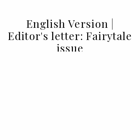
English Version |
Editor's letter: Fairytale
issue
13 MAY 2022
BY SOFIA LUCAS
If the princess had everything, from the