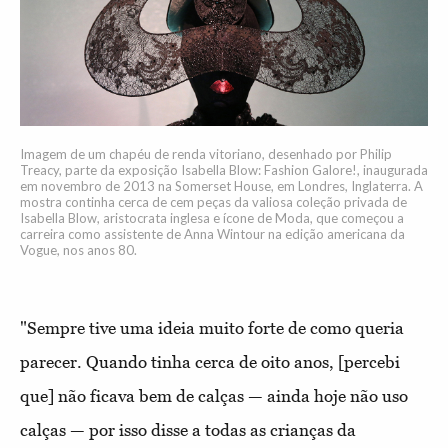
Imagem de um chapéu de renda vitoriano, desenhado por Philip
Treacy, parte da exposição Isabella Blow: Fashion Galore!, inaugurada
em novembro de 2013 na Somerset House, em Londres, Inglaterra. A
mostra continha cerca de cem peças da valiosa coleção privada de
Isabella Blow, aristocrata inglesa e ícone de Moda, que começou a
carreira como assistente de Anna Wintour na edição americana da
Vogue, nos anos 80.
"Sempre tive uma ideia muito forte de como queria
parecer. Quando tinha cerca de oito anos, [percebi
que] não ficava bem de calças — ainda hoje não uso
calças — por isso disse a todas as crianças da