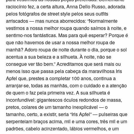
raciocínio fez, a certa altura, Anna Dello Russo, adorada
pelos fotógrafos de street style pelos seus outfits
arriscados — mas nunca aborrecidos: “Normalmente
vestimos a nossa melhor roupa quando saímos à noite, e
sentimo-nos fantásticas. Mas para quê esperar? Porque é
que não havemos de usar a nossa melhor roupa de
manhã? Adoro roupa de noite durante o dia, porque o sol
acentua a sua beleza e a silhueta. À noite, não se
consegue ver tão bem.” Acreditamos que será mais ou
menos isso que passa pela cabeça da maravilhosa Iris
Apfel que, prestes a completar 100 anos, continua a
arranjar-se, todas as manhãs, com o cuidado e a atenção
de quem o faz pela primeira vez. A sua silhueta é
inconfundível: gigantescos óculos redondos de massa,
pretos, colares de um tamanho inexplicável — o
tamanho, certo, a existir, seria “Iris Apfel” — pulseiras que
serpenteiam braços acima, mil e uma cores, três mil e um
padrões, cabelo acinzentado, lábios vermelhos, e um