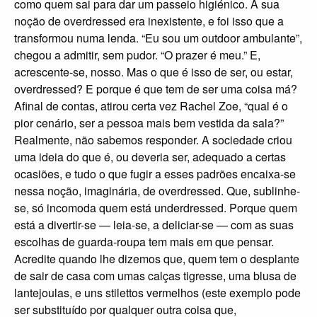
como quem sai para dar um passeio higiénico. A sua
noção de overdressed era inexistente, e foi isso que a
transformou numa lenda. “Eu sou um outdoor ambulante”,
chegou a admitir, sem pudor. “O prazer é meu.” E,
acrescente-se, nosso. Mas o que é isso de ser, ou estar,
overdressed? E porque é que tem de ser uma coisa má?
Afinal de contas, atirou certa vez Rachel Zoe, “qual é o
pior cenário, ser a pessoa mais bem vestida da sala?”
Realmente, não sabemos responder. A sociedade criou
uma ideia do que é, ou deveria ser, adequado a certas
ocasiões, e tudo o que fugir a esses padrões encaixa-se
nessa noção, imaginária, de overdressed. Que, sublinhe-
se, só incomoda quem está underdressed. Porque quem
está a divertir-se — leia-se, a deliciar-se — com as suas
escolhas de guarda-roupa tem mais em que pensar.
Acredite quando lhe dizemos que, quem tem o desplante
de sair de casa com umas calças tigresse, uma blusa de
lantejoulas, e uns stilettos vermelhos (este exemplo pode
ser substituído por qualquer outra coisa que,