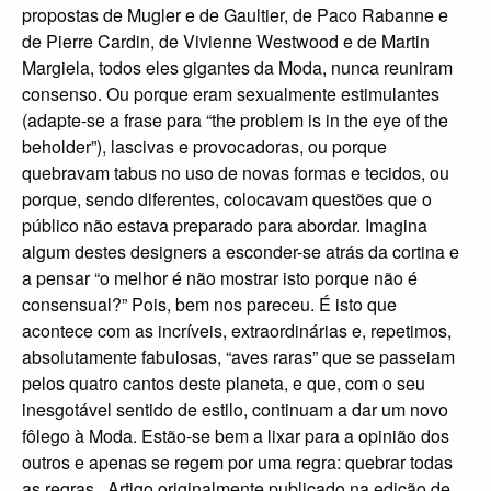
propostas de Mugler e de Gaultier, de Paco Rabanne e
de Pierre Cardin, de Vivienne Westwood e de Martin
Margiela, todos eles gigantes da Moda, nunca reuniram
consenso. Ou porque eram sexualmente estimulantes
(adapte-se a frase para “the problem is in the eye of the
beholder”), lascivas e provocadoras, ou porque
quebravam tabus no uso de novas formas e tecidos, ou
porque, sendo diferentes, colocavam questões que o
público não estava preparado para abordar. Imagina
algum destes designers a esconder-se atrás da cortina e
a pensar “o melhor é não mostrar isto porque não é
consensual?” Pois, bem nos pareceu. É isto que
acontece com as incríveis, extraordinárias e, repetimos,
absolutamente fabulosas, “aves raras” que se passeiam
pelos quatro cantos deste planeta, e que, com o seu
inesgotável sentido de estilo, continuam a dar um novo
fôlego à Moda. Estão-se bem a lixar para a opinião dos
outros e apenas se regem por uma regra: quebrar todas
as regras. Artigo originalmente publicado na edição de