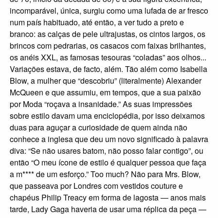
incomparável, única, surgiu como uma lufada de ar fresco
num país habituado, até então, a ver tudo a preto e
branco: as calças de pele ultrajustas, os cintos largos, os
brincos com pedrarias, os casacos com faixas brilhantes,
os anéis XXL, as famosas tesouras “coladas” aos olhos...
Variações estava, de facto, além. Tão além como Isabella
Blow, a mulher que “descobriu” (literalmente) Alexander
McQueen e que assumiu, em tempos, que a sua paixão
por Moda “roçava a insanidade.” As suas impressões
sobre estilo davam uma enciclopédia, por isso deixamos
duas para aguçar a curiosidade de quem ainda não
conhece a inglesa que deu um novo significado à palavra
diva: “Se não usares batom, não posso falar contigo”, ou
então “O meu ícone de estilo é qualquer pessoa que faça
a m**** de um esforço.” Too much? Não para Mrs. Blow,
que passeava por Londres com vestidos couture e
chapéus Philip Treacy em forma de lagosta — anos mais
tarde, Lady Gaga haveria de usar uma réplica da peça —