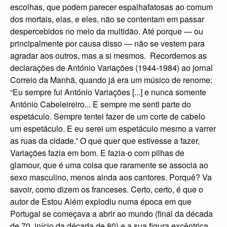
escolhas, que podem parecer espalhafatosas ao comum
dos mortais, elas, e eles, não se contentam em passar
despercebidos no meio da multidão. Até porque — ou
principalmente por causa disso — não se vestem para
agradar aos outros, mas a si mesmos. Recordemos as
declarações de António Variações (1944-1984) ao jornal
Correio da Manhã, quando já era um músico de renome:
“Eu sempre fui António Variações [...] e nunca somente
António Cabeleireiro... E sempre me senti parte do
espetáculo. Sempre tentei fazer de um corte de cabelo
um espetáculo. E eu serei um espetáculo mesmo a varrer
as ruas da cidade.” O que quer que estivesse a fazer,
Variações fazia em bom. E fazia-o com pilhas de
glamour, que é uma coisa que raramente se associa ao
sexo masculino, menos ainda aos cantores. Porquê? Va
savoir, como dizem os franceses. Certo, certo, é que o
autor de Estou Além explodiu numa época em que
Portugal se começava a abrir ao mundo (final da década
de 70, início da década de 80) e a sua figura excêntrica,