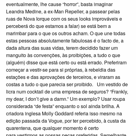
eventualmente, lhe cause “horror”, basta imaginar
Leandra Medine, a ex-Man Repeller, a passear pelas
ruas de Nova Iorque com os seus looks improváveis e
perceberá do que estamos a falar) se está bem a
marimbar para o que os outros acham. O que une todas
estas pessoas absolutamente fabulosas é o facto de, a
dada altura das suas vidas, terem decidido fazer um
manguito às convenções, às proibições, a tudo o que
(alguém) disse que está certo ou está errado. Preferiram
começar a vestir-se para si próprias, à rebeldia das
estações e das aprovações de terceiros, e viraram as
costas a tudo o que parecia ser proibido. Um vestido de
licra num cocktail de uma empresa de seguros? “Frankly,
my dear, I don’t give a damn.” Um exemplo? Usar roupa
considerada “de festa” enquanto o sol ainda brilha. A
criadora inglesa Molly Goddard referia isso mesmo na
edição passada da Vogue, por ter percebido, à custa da
quarentena, que qualquer momento é certo
para vestirmos as nossas peças preferidas. Semelhante