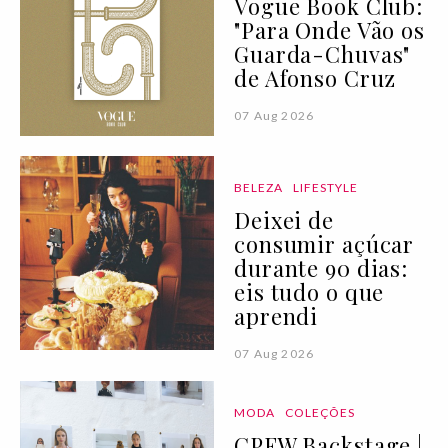
Vogue Book Club:
"Para Onde Vão os
Guarda-Chuvas"
de Afonso Cruz
07 Aug 2026
BELEZA
LIFESTYLE
Deixei de
consumir açúcar
durante 90 dias:
eis tudo o que
aprendi
07 Aug 2026
MODA
COLEÇÕES
CPFW Backstage |