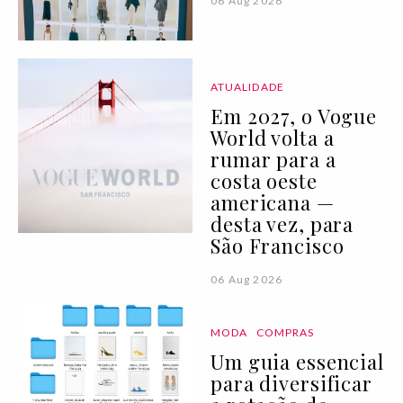
06 Aug 2026
ATUALIDADE
Em 2027, o Vogue
World volta a
rumar para a
costa oeste
americana —
desta vez, para
São Francisco
06 Aug 2026
MODA
COMPRAS
Um guia essencial
para diversificar