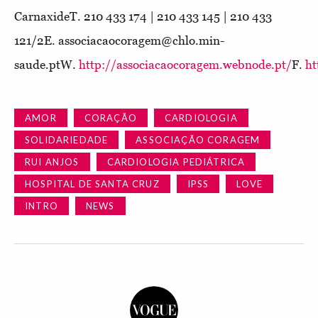
CarnaxideT. 210 433 174 | 210 433 145 | 210 433
121/2
E. associacaocoragem@chlo.min-
saude.pt
W.
http://associacaocoragem.webnode.pt/
F.
ht
AMOR
CORAÇÃO
CARDIOLOGIA
SOLIDARIEDADE
ASSOCIAÇÃO CORAGEM
RUI ANJOS
CARDIOLOGIA PEDIÁTRICA
HOSPITAL DE SANTA CRUZ
IPSS
LOVE
INTRO
NEWS