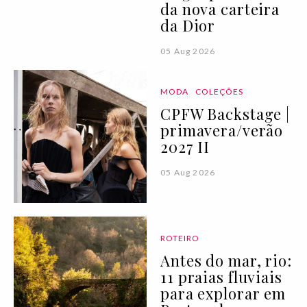
da nova carteira
da Dior
05 Aug 2026
MODA
COLEÇÕES
CPFW Backstage |
primavera/verão
2027 II
05 Aug 2026
ROTEIRO
Antes do mar, rio:
11 praias fluviais
para explorar em