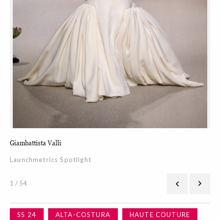
Giambattista Valli
Gia
Launchmetrics Spotlight
La
1 / 54
SS 24
ALTA-COSTURA
HAUTE COUTURE